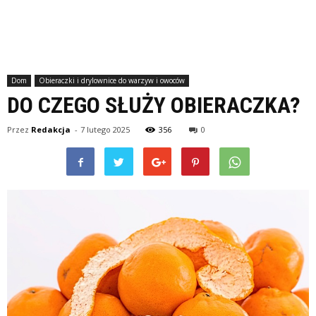
Dom
Obieraczki i drylownice do warzyw i owoców
DO CZEGO SŁUŻY OBIERACZKA?
Przez
Redakcja
-
7 lutego 2025
356
0