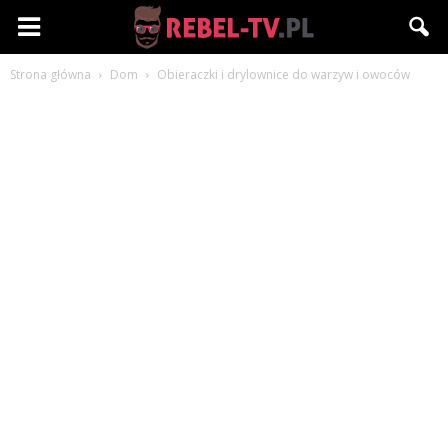
Rebel-
Strona główna
Dom
Obieraczki i drylownice do warzyw i owoców
TV.pl