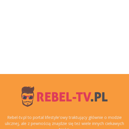
Rebel-tv.pl to portal lifestyle'owy traktujący głównie o modzie
ulicznej, ale z pewnością znajdzie się też wiele innych ciekawych