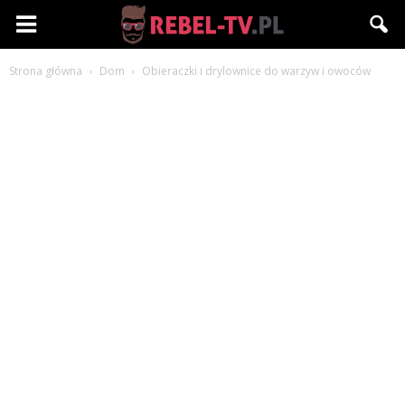
Rebel-
Strona główna
Dom
Obieraczki i drylownice do warzyw i owoców
TV.pl