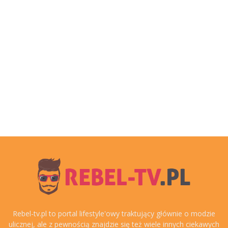
Rebel-tv.pl to portal lifestyle'owy traktujący głównie o modzie
ulicznej, ale z pewnością znajdzie się też wiele innych ciekawych