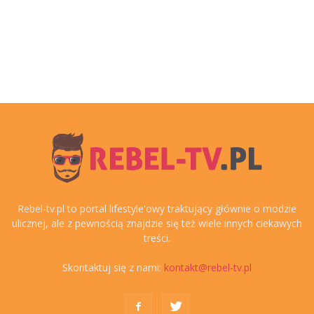
Rebel-tv.pl to portal lifestyle'owy traktujący głównie o modzie
ulicznej, ale z pewnością znajdzie się też wiele innych ciekawych
treści.
Skontaktuj się z nami:
kontakt@rebel-tv.pl