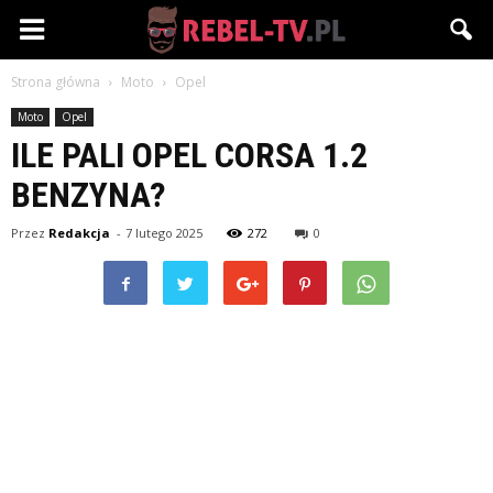
Rebel-
Strona główna
Moto
Opel
TV.pl
Moto
Opel
ILE PALI OPEL CORSA 1.2
BENZYNA?
Przez
Redakcja
-
7 lutego 2025
272
0