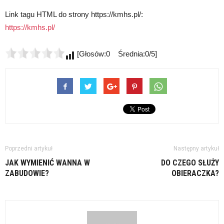
Link tagu HTML do strony https://kmhs.pl/:
https://kmhs.pl/
[Głosów:0 Średnia:0/5]
Poprzedni artykuł
Następny artykuł
JAK WYMIENIĆ WANNA W
DO CZEGO SŁUŻY
ZABUDOWIE?
OBIERACZKA?