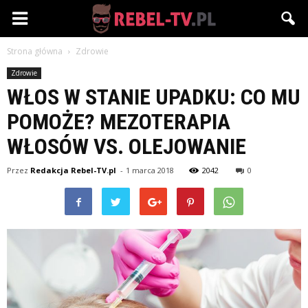
Rebel-
Strona główna
Zdrowie
TV.pl
Zdrowie
WŁOS W STANIE UPADKU: CO MU
POMOŻE? MEZOTERAPIA
WŁOSÓW VS. OLEJOWANIE
Przez
Redakcja Rebel-TV.pl
-
1 marca 2018
2042
0