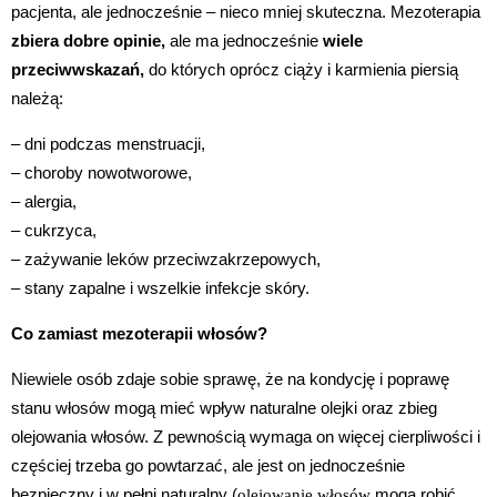
pacjenta, ale jednocześnie – nieco mniej skuteczna. Mezoterapia
zbiera dobre opinie,
ale ma jednocześnie
wiele
przeciwwskazań,
do których oprócz ciąży i karmienia piersią
należą:
– dni podczas menstruacji,
– choroby nowotworowe,
– alergia,
– cukrzyca,
– zażywanie leków przeciwzakrzepowych,
– stany zapalne i wszelkie infekcje skóry.
Co zamiast mezoterapii włosów?
Niewiele osób zdaje sobie sprawę, że na kondycję i poprawę
stanu włosów mogą mieć wpływ naturalne olejki oraz zbieg
olejowania włosów. Z pewnością wymaga on więcej cierpliwości i
częściej trzeba go powtarzać, ale jest on jednocześnie
bezpieczny i w pełni naturalny (
mogą robić
olejowanie włosów