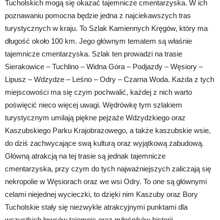
Tucholskich mogą się okazać tajemnicze cmentarzyska. W ich
poznawaniu pomocna będzie jedna z najciekawszych tras
turystycznych w kraju. To Szlak Kamiennych Kręgów, który ma
długość około 100 km. Jego głównym tematem są właśnie
tajemnicze cmentarzyska. Szlak ten prowadzi na trasie
Sierakowice – Tuchlino – Widna Góra – Podjazdy – Węsiory –
Lipusz – Wdzydze – Leśno – Odry – Czarna Woda. Każda z tych
miejscowości ma się czym pochwalić, każdej z nich warto
poświęcić nieco więcej uwagi. Wędrówkę tym szlakiem
turystycznym umilają piękne pejzaże Wdzydzkiego oraz
Kaszubskiego Parku Krajobrazowego, a także kaszubskie wsie,
do dziś zachwycające swą kulturą oraz wyjątkową zabudową.
Główną atrakcją na tej trasie są jednak tajemnicze
cmentarzyska, przy czym do tych najważniejszych zaliczają się
nekropolie w Węsiorach oraz we wsi Odry. To one są głównymi
celami niejednej wycieczki, to dzięki nim Kaszuby oraz Bory
Tucholskie stały się niezwykle atrakcyjnymi punktami dla
wszystkich łowców tajemnic oraz miłośników historii.