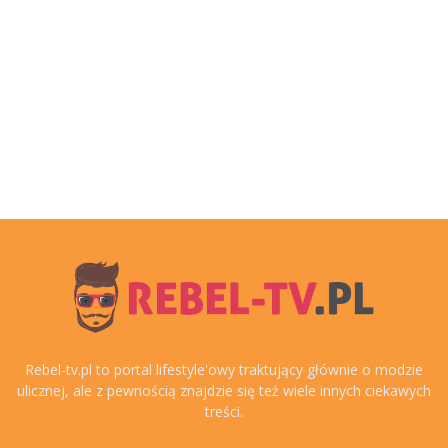
Rebel-tv.pl to portal lifestyle'owy traktujący głównie o modzie
ulicznej, ale z pewnością znajdzie się też wiele innych ciekawych
treści.