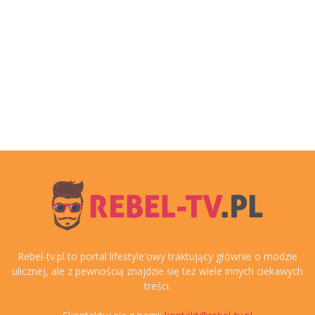
Rebel-tv.pl to portal lifestyle'owy traktujący głównie o modzie
ulicznej, ale z pewnością znajdzie się też wiele innych ciekawych
treści.