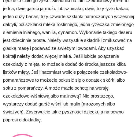
będzie chciało go zjeść. Składniki na taki czekoladowy krem to:
jedna, dwie garści jarmużu lub szpinaku, dwie, trzy łyżki kakao,
jeden duży banan, trzy czwarte szklanki namoczonych wcześniej
daktyli, pół szklanki mleka roślinnego, jedna łyżeczka zmielonego
siemienia lnianego, wanilia, cynamon. Wykonanie takiego deseru
jest dziecinnie proste. Należy wszystkie składniki zmiksować na
gładką masę i podawać ze świeżymi owocami. Aby uzyskać
koktajl należy dodać więcej mleka. Jeśli lubicie połączenie
czekolady z miętą, to możecie dodać do środka jeszcze kilka
listków mięty. Jeśli natomiast wolicie połączenie czekoladowo-
pomarańczowe to możecie pokusić się o dodatek skórki albo
soku z pomarańczy. A może macie ochotę na wersję
czekoladowo-wiśniową albo malinową? Nic prostszego,
wystarczy dodać garść wiśni lub malin (mrożonych albo
świeżych). Zaserwujcie takie pyszności dziecku a na pewno
poprosi o dokładkę.