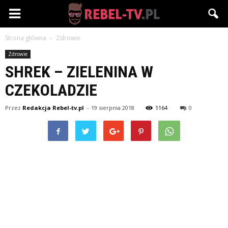
Rebel-
Strona główna
Zdrowie
TV.pl
Zdrowie
SHREK – ZIELENINA W
CZEKOLADZIE
Przez
Redakcja Rebel-tv.pl
-
19 sierpnia 2018
1164
0