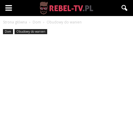
Rebel-
Strona główna
Dom
Obudowy do wanien
TV.pl
Dom
Obudowy do wanien