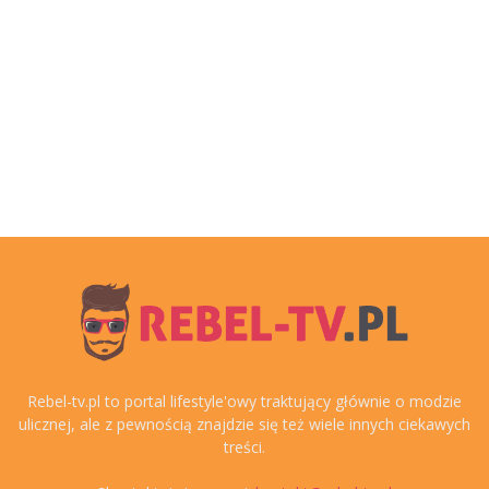
Rebel-tv.pl to portal lifestyle'owy traktujący głównie o modzie
ulicznej, ale z pewnością znajdzie się też wiele innych ciekawych
treści.