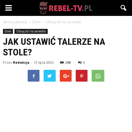
Rebel-
Strona główna
Dom
Obrączki na serwetki
TV.pl
Dom
Obrączki na serwetki
JAK USTAWIĆ TALERZE NA
STOLE?
Przez
Redakcja
-
13 lipca 2025
268
0