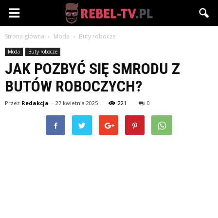
Rebel-
Strona główna
Moda
Buty robocze
TV.pl
Moda
Buty robocze
JAK POZBYĆ SIĘ SMRODU Z
BUTÓW ROBOCZYCH?
Przez
Redakcja
-
27 kwietnia 2025
221
0