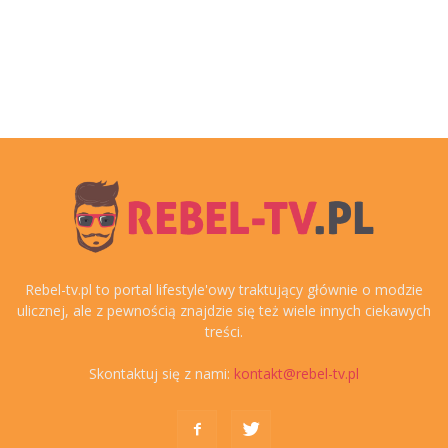
Rebel-tv.pl to portal lifestyle'owy traktujący głównie o modzie
ulicznej, ale z pewnością znajdzie się też wiele innych ciekawych
treści.
Skontaktuj się z nami:
kontakt@rebel-tv.pl