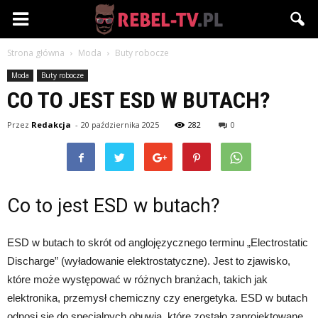
Rebel-
Strona główna
Moda
Buty robocze
TV.pl
Moda
Buty robocze
CO TO JEST ESD W BUTACH?
Przez
Redakcja
-
20 października 2025
282
0
Co to jest ESD w butach?
ESD w butach to skrót od anglojęzycznego terminu „Electrostatic
Discharge” (wyładowanie elektrostatyczne). Jest to zjawisko,
które może występować w różnych branżach, takich jak
elektronika, przemysł chemiczny czy energetyka. ESD w butach
odnosi się do specjalnych obuwia, które zostało zaprojektowane