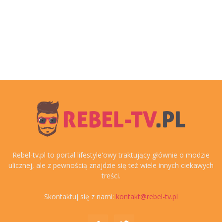
Rebel-tv.pl to portal lifestyle'owy traktujący głównie o modzie
ulicznej, ale z pewnością znajdzie się też wiele innych ciekawych
treści.
Skontaktuj się z nami:
kontakt@rebel-tv.pl