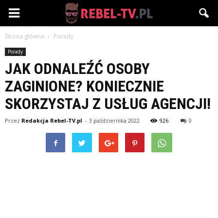
Rebel-
Strona główna
Porady
TV.pl
Porady
JAK ODNALEŹĆ OSOBY
ZAGINIONE? KONIECZNIE
SKORZYSTAJ Z USŁUG AGENCJI!
Przez
Redakcja Rebel-TV.pl
-
3 października 2022
926
0