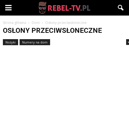
Rebel-
Strona główna
Dom
Osłony przeciwsłoneczne
TV.pl
OSŁONY PRZECIWSŁONECZNE
Nożyki
Numery na dom
Obieraczki i drylownice do warzyw i owoców