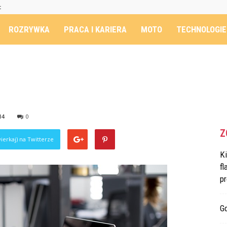
t
ROZRYWKA
PRACA I KARIERA
MOTO
TECHNOLOGIE
14
0
Z
ierkaj) na Twitterze
K
fl
p
G