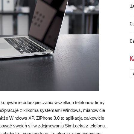
Ja
C
C
K
Ka
ykonywanie odbezpieczania wszelkich telefonów firmy
ółpracuje z kilkoma systemami Windows, mianowicie
kże Windows XP. ZiPhone 3.0 to aplikacja całkowicie
ować swoich sił w zdejmowaniu SimLocka z telefonu.
y w obsłudze, pomimo tego, że oferuje zaawansowaną