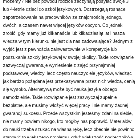
możemy? Nie bez powodu rodzice zaczynają posyłać swoje 3
lub 4-letnie dzieci do szkół językowych. Dostrzegają rosnące
zapotrzebowanie na pracowników ze znajomością jednego,
dwóch, a czasem nawet więcej języków obcych. Co jednak
zrobić, gdy mamy już kilkanaście lub kilkadziesiąt lat i nasza
wiedza w tym kierunku nie jest dla nas zadowalająca? Jednym z
wyjść jest z pewnością zainwestownie w korepetycje lub
poszukanie szkoły językowej w swojej okolicy. Takie rozwiązanie
zazwyczaj gwarantuje wyniesienie z zajęć przynajmniej
podstawowej wiedzy, lecz często nauczyciele języków, wiedząc
jak bardzo pożądana jest przekazywana przez nich wiedza, cenią
się wysoko. Alternatywą może być nauka języka obcego
samodzielnie. Takie rozwiązanie jest zazwyczaj zupełnie
bezpłatne, ale musimy włożyć więcej pracy i nie mamy żadnej
gwarancji sukcesu. Przede wszystkim jesteśmy zdani na siebie,
nie mamy bowiem nikogo, kto mógłby nas poprawić. Materiałów
do nauki trzeba szukać na własną rękę, lecz obecnie nie powinno
stanowić to większego problemu, gdyż większość podręczników