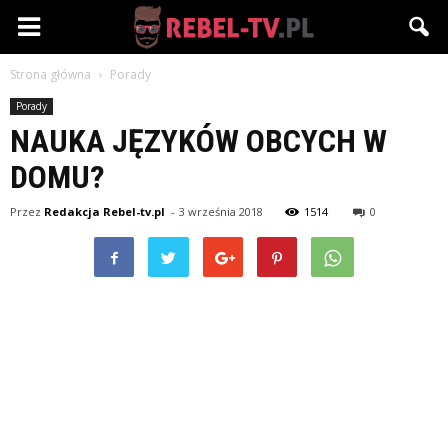
Rebel-
Strona główna
Porady
TV.pl
Porady
NAUKA JĘZYKÓW OBCYCH W
DOMU?
Przez
Redakcja Rebel-tv.pl
-
3 września 2018
1514
0