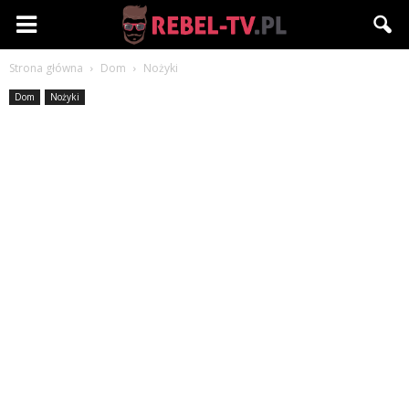
Rebel-
Strona główna
Dom
Nożyki
TV.pl
Dom
Nożyki