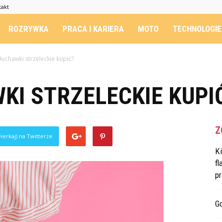
takt
ROZRYWKA
PRACA I KARIERA
MOTO
TECHNOLOGIE
słuchawki strzeleckie kupić?
KI STRZELECKIE KUPI
Z
ierkaj) na Twitterze
K
fl
p
G