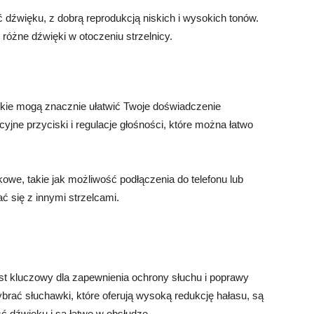
 dźwięku, z dobrą reprodukcją niskich i wysokich tonów.
różne dźwięki w otoczeniu strzelnicy.
ckie mogą znacznie ułatwić Twoje doświadczenie
cyjne przyciski i regulacje głośności, które można łatwo
owe, takie jak możliwość podłączenia do telefonu lub
 się z innymi strzelcami.
st kluczowy dla zapewnienia ochrony słuchu i poprawy
ybrać słuchawki, które oferują wysoką redukcję hałasu, są
 dźwięku i są łatwe w obsłudze.