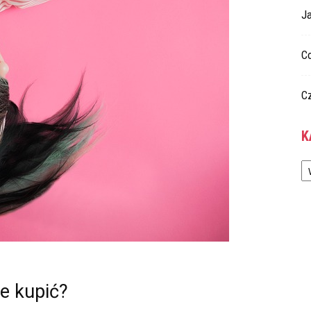
Ja
C
C
K
Ka
ie kupić?