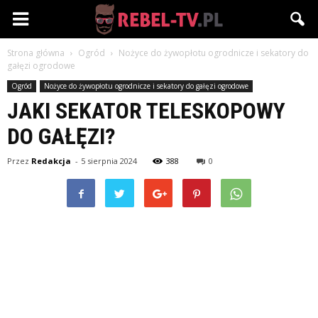
Rebel-
Strona główna
Ogród
Nożyce do żywopłotu ogrodnicze i sekatory do
TV.pl
gałęzi ogrodowe
Ogród
Nożyce do żywopłotu ogrodnicze i sekatory do gałęzi ogrodowe
JAKI SEKATOR TELESKOPOWY
DO GAŁĘZI?
Przez
Redakcja
-
5 sierpnia 2024
388
0