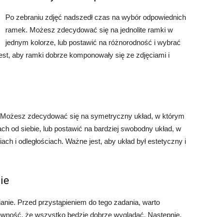
Po zebraniu zdjęć nadszedł czas na wybór odpowiednich
ramek. Możesz zdecydować się na jednolite ramki w
jednym kolorze, lub postawić na różnorodność i wybrać
est, aby ramki dobrze komponowały się ze zdjęciami i
ii. Możesz zdecydować się na symetryczny układ, w którym
h od siebie, lub postawić na bardziej swobodny układ, w
h i odległościach. Ważne jest, aby układ był estetyczny i
ie
anie. Przed przystąpieniem do tego zadania, warto
pewność, że wszystko będzie dobrze wyglądać. Następnie,