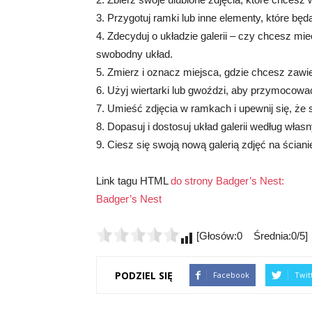
3. Przygotuj ramki lub inne elementy, które bę
4. Zdecyduj o układzie galerii – czy chcesz mi
swobodny układ.
5. Zmierz i oznacz miejsca, gdzie chcesz zawie
6. Użyj wiertarki lub gwoździ, aby przymocowa
7. Umieść zdjęcia w ramkach i upewnij się, ż
8. Dopasuj i dostosuj układ galerii według własn
9. Ciesz się swoją nową galerią zdjęć na ściani
Link tagu HTML
do strony Badger’s Nest:
Badger’s Nest
[Głosów:0 Średnia:0/5]
PODZIEL SIĘ
Facebook
Twit