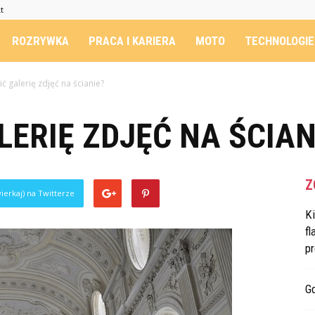
t
ROZRYWKA
PRACA I KARIERA
MOTO
TECHNOLOGIE
ić galerię zdjęć na ścianie?
LERIĘ ZDJĘĆ NA ŚCIAN
Z
ierkaj) na Twitterze
K
fl
p
G