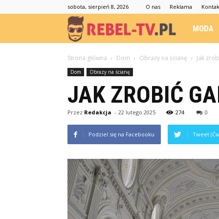
sobota, sierpień 8, 2026
O nas
Reklama
Kontak
Rebel-
MODA
TV.pl
Strona główna
Dom
Obrazy na ścianę
Jak zrob
Dom
Obrazy na ścianę
JAK ZROBIĆ GA
Przez
Redakcja
-
22 lutego 2025
274
0
Podziel się na Facebooku
Tweet (Ćw