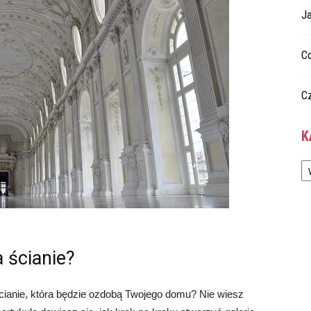
Ja
C
C
K
Ka
a ścianie?
 ścianie, która będzie ozdobą Twojego domu? Nie wiesz