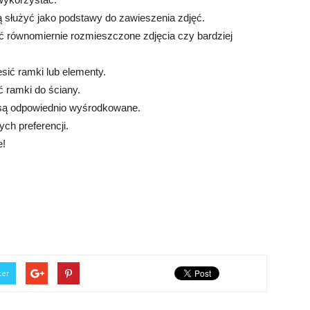
dą służyć jako podstawy do zawieszenia zdjęć.
eć równomiernie rozmieszczone zdjęcia czy bardziej
sić ramki lub elementy.
ć ramki do ściany.
e są odpowiednio wyśrodkowane.
ych preferencji.
e!
ter