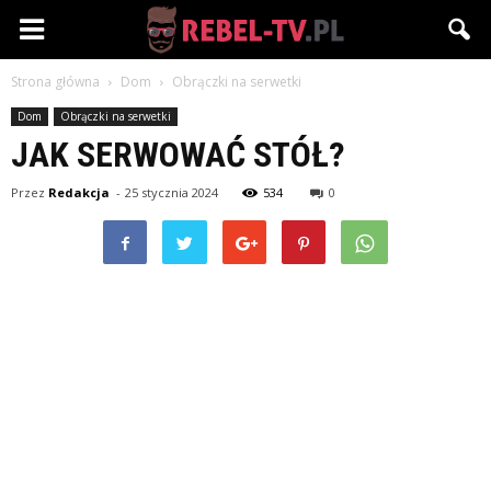
Rebel-
Strona główna
Dom
Obrączki na serwetki
TV.pl
Dom
Obrączki na serwetki
JAK SERWOWAĆ STÓŁ?
Przez
Redakcja
-
25 stycznia 2024
534
0