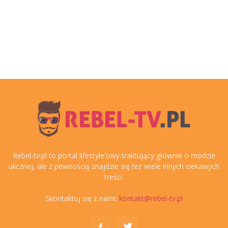
Rebel-tv.pl to portal lifestyle'owy traktujący głównie o modzie
ulicznej, ale z pewnością znajdzie się też wiele innych ciekawych
treści.
Skontaktuj się z nami:
kontakt@rebel-tv.pl