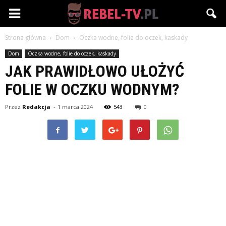
Rebel-
Strona główna
Dom
Oczka wodne, folie do oczek, kaskady
TV.pl
Dom
Oczka wodne, folie do oczek, kaskady
JAK PRAWIDŁOWO UŁOŻYĆ
FOLIE W OCZKU WODNYM?
Przez
Redakcja
-
1 marca 2024
543
0