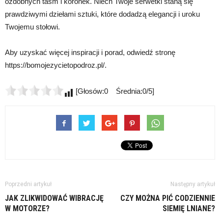
ozdobnych taśm i koronek. Niech Twoje serwetki staną się
prawdziwymi dziełami sztuki, które dodadzą elegancji i uroku
Twojemu stołowi.
Aby uzyskać więcej inspiracji i porad, odwiedź stronę
https://bomojezycietopodroz.pl/.
[Głosów:0 Średnia:0/5]
Poprzedni artykuł
Następny artykuł
JAK ZLIKWIDOWAĆ WIBRACJĘ
CZY MOŻNA PIĆ CODZIENNIE
W MOTORZE?
SIEMIĘ LNIANE?