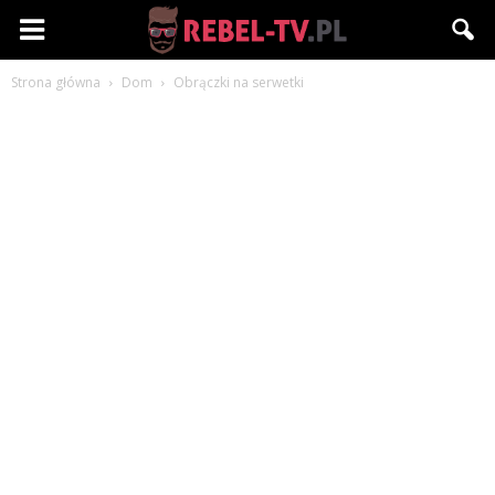
Rebel-
Strona główna
Dom
Obrączki na serwetki
TV.pl