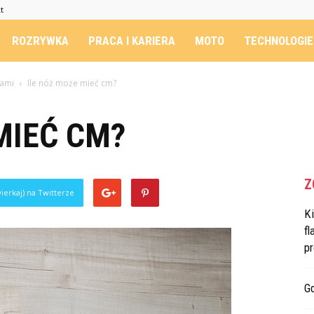
t
ROZRYWKA
PRACA I KARIERA
MOTO
TECHNOLOGIE
zami
Ile nóż może mieć cm?
MIEĆ CM?
Z
ierkaj) na Twitterze
K
fl
p
G