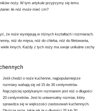
śników noży. W tym artykule przyjrzymy się temu
ytanie: ile nóż może mieć cm?
ć, że noże występują w różnych kształtach i rozmiarach.
chenny, nóż do mięsa, nóż do chleba, nóż do filetowania,
i wiele innych. Każdy z tych noży ma swoje unikalne cechy
uchennych
Jeśli chodzi o noże kuchenne, najpopularniejsze
rozmiary wahają się od 15 do 30 centymetrów.
Najczęściej spotykanym rozmiarem jest nóż o długości
20 centymetrów. Jest to uniwersalny rozmiar, który
sprawdza się w większości zastosowań kuchennych.
Dłuższe noże, takie jak te o długości 25 lub 30