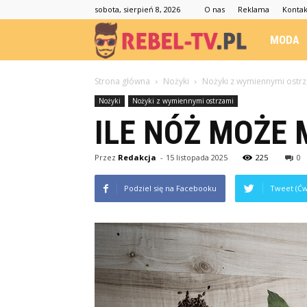
sobota, sierpień 8, 2026
O nas
Reklama
Kontak
Rebel-
MODA
TV.pl
Strona główna
Nożyki
Nożyki z wymiennymi ostr
Nożyki
Nożyki z wymiennymi ostrzami
ILE NÓŻ MOŻE 
Przez
Redakcja
-
15 listopada 2025
225
0
Podziel się na Facebooku
Tweet (Ćw