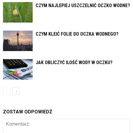
CZYM NAJLEPIEJ USZCZELNIĆ OCZKO WODNE?
CZYM KLEIĆ FOLIE DO OCZKA WODNEGO?
JAK OBLICZYĆ ILOŚĆ WODY W OCZKU?
ZOSTAW ODPOWIEDŹ