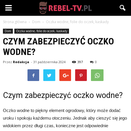
Rebel-
Strona główna
Dom
Oczka wodne, folie do oczek, kaskady
TV.pl
Dom
Oczka wodne, folie do oczek, kaskady
CZYM ZABEZPIECZYĆ OCZKO
WODNE?
Przez
Redakcja
-
31 października 2024
397
0
Czym zabezpieczyć oczko wodne?
Oczko wodne to piękny element ogrodowy, który może dodać
uroku i spokoju każdemu otoczeniu. Jednak aby cieszyć się jego
widokiem przez długi czas, konieczne jest odpowiednie