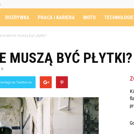
t
ROZRYWKA
PRACA I KARIERA
MOTO
TECHNOLOGIE
w toalecie muszą być płytki?
E MUSZĄ BYĆ PŁYTKI?
0
Z
ierkaj) na Twitterze
K
fl
p
G