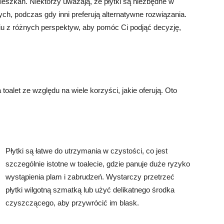
ieszkań. Niektórzy uważają, że płytki są niezbędne w
ych, podczas gdy inni preferują alternatywne rozwiązania.
iu z różnych perspektyw, aby pomóc Ci podjąć decyzję,
alet ze względu na wiele korzyści, jakie oferują. Oto
Płytki są łatwe do utrzymania w czystości, co jest
szczególnie istotne w toalecie, gdzie panuje duże ryzyko
wystąpienia plam i zabrudzeń. Wystarczy przetrzeć
płytki wilgotną szmatką lub użyć delikatnego środka
czyszczącego, aby przywrócić im blask.