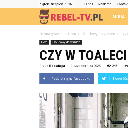
piątek, sierpień 7, 2026
O nas
Reklama
Kontak
Rebel-
MODA
TV.pl
Strona główna
Dom
Obudowy do wanien
Czy 
Dom
Obudowy do wanien
CZY W TOALECI
Przez
Redakcja
-
10 października 2025
248
Podziel się na Facebooku
Tweet (Ćw