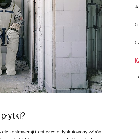
Ja
C
C
K
Ka
płytki?
wiele kontrowersji i jest często dyskutowany wśród