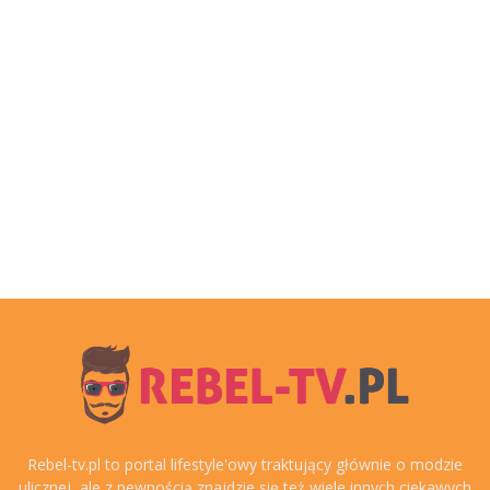
Rebel-tv.pl to portal lifestyle'owy traktujący głównie o modzie
ulicznej, ale z pewnością znajdzie się też wiele innych ciekawych