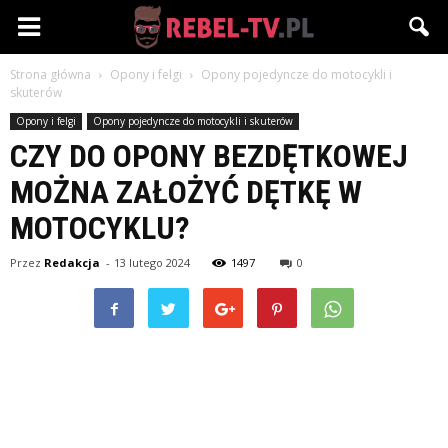
Rebel-
Strona główna
Opony i felgi
Opony pojedyncze do motocykli i
TV.pl
skuterów
Opony i felgi
Opony pojedyncze do motocykli i skuterów
CZY DO OPONY BEZDĘTKOWEJ
MOŻNA ZAŁOŻYĆ DĘTKĘ W
MOTOCYKLU?
Przez
Redakcja
-
13 lutego 2024
1497
0