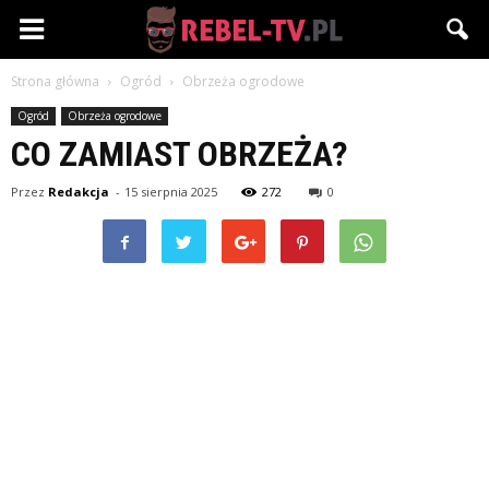
Rebel-
Strona główna
Ogród
Obrzeża ogrodowe
TV.pl
Ogród
Obrzeża ogrodowe
CO ZAMIAST OBRZEŻA?
Przez
Redakcja
-
15 sierpnia 2025
272
0