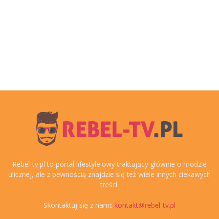
Rebel-tv.pl to portal lifestyle'owy traktujący głównie o modzie
ulicznej, ale z pewnością znajdzie się też wiele innych ciekawych
treści.
Skontaktuj się z nami:
kontakt@rebel-tv.pl