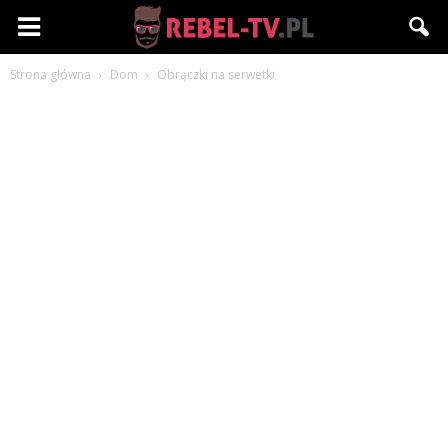
Rebel-
Strona główna
Dom
Obrączki na serwetki
TV.pl