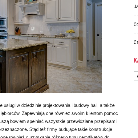
Ja
C
C
K
Ka
e usługi w dziedzinie projektowania i budowy hali, a także
siębiorców. Zapewniają one również swoim klientom pomoc
muszą bowiem spełniać wszystkie przewidziane przepisami
rzeznaczone. Stąd też firmy budujące takie konstrukcje
one również o uzyskanie różnego typu certyfikatów do