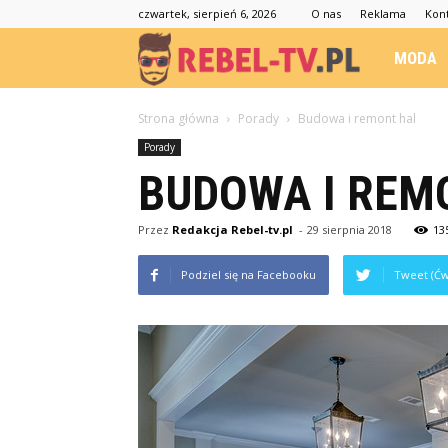
czwartek, sierpień 6, 2026
O nas
Reklama
Kon
Rebel-
MODA
TV.pl
Strona główna
Porady
Budowa i remont hal
Porady
BUDOWA I REM
Przez
Redakcja Rebel-tv.pl
-
29 sierpnia 2018
13
Podziel się na Facebooku
Tweet (Ćw