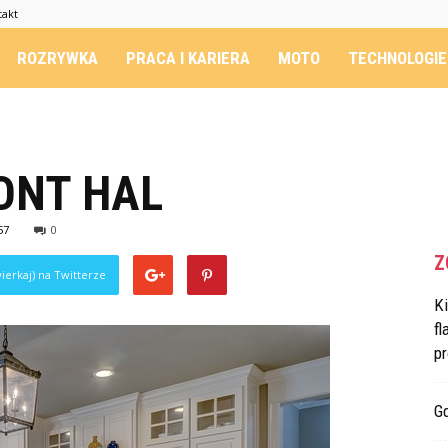
takt
ROZRYWKA
PRACA I KARIERA
MOTO
TECHNOLOGIE
ONT HAL
57
0
Z
ierkaj) na Twitterze
K
fl
p
G