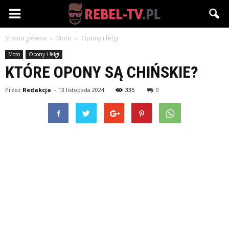
Rebel-
Strona główna
Moto
Opony i felgi
TV.pl
Moto
Opony i felgi
KTÓRE OPONY SĄ CHIŃSKIE?
Przez
Redakcja
-
13 listopada 2024
335
0