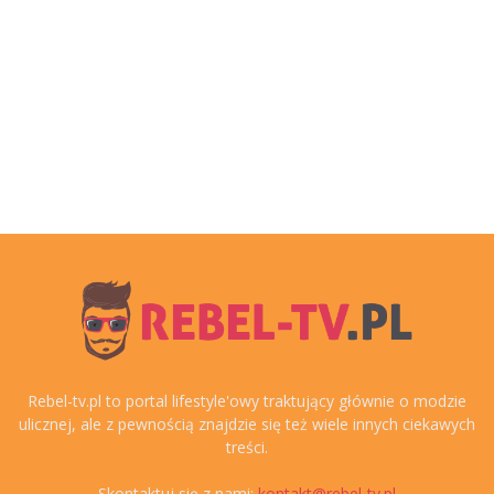
Rebel-tv.pl to portal lifestyle'owy traktujący głównie o modzie
ulicznej, ale z pewnością znajdzie się też wiele innych ciekawych
treści.
Skontaktuj się z nami:
kontakt@rebel-tv.pl