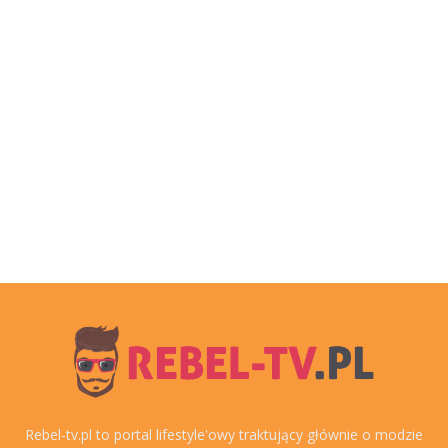
Rebel-tv.pl to portal lifestyle'owy traktujący głównie o modzie