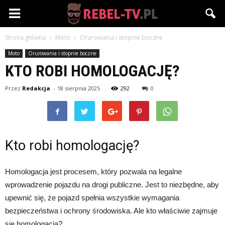
Rebel-
Strona główna
Moto
Orurowania i stopnie boczne
TV.pl
Moto
Orurowania i stopnie boczne
KTO ROBI HOMOLOGACJĘ?
Przez
Redakcja
-
18 sierpnia 2025
292
0
Kto robi homologację?
Homologacja jest procesem, który pozwala na legalne
wprowadzenie pojazdu na drogi publiczne. Jest to niezbędne, aby
upewnić się, że pojazd spełnia wszystkie wymagania
bezpieczeństwa i ochrony środowiska. Ale kto właściwie zajmuje
się homologacją?