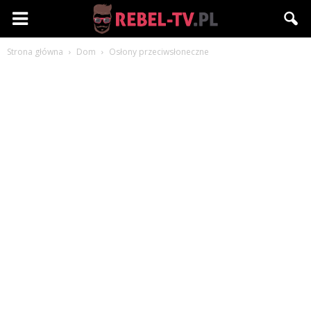
Rebel-
Strona główna
Dom
Osłony przeciwsłoneczne
TV.pl