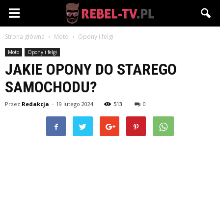
Rebel-
Strona główna
Moto
Opony i felgi
TV.pl
Moto
Opony i felgi
JAKIE OPONY DO STAREGO
SAMOCHODU?
Przez
Redakcja
-
19 lutego 2024
513
0