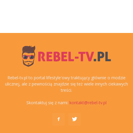
Rebel-tv.pl to portal lifestyle'owy traktujący głównie o modzie
ulicznej, ale z pewnością znajdzie się też wiele innych ciekawych
treści.
Skontaktuj się z nami:
kontakt@rebel-tv.pl