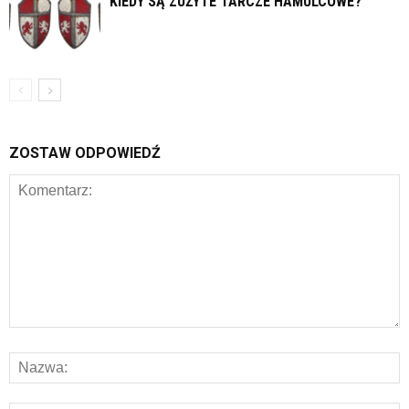
KIEDY SĄ ZUŻYTE TARCZE HAMULCOWE?
ZOSTAW ODPOWIEDŹ