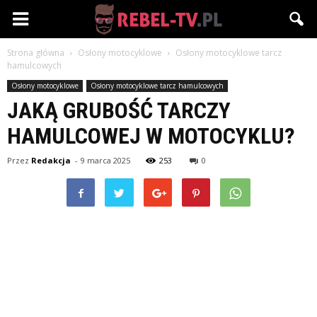
Rebel-
Strona główna
Osłony motocyklowe
Osłony motocyklowe tarcz
TV.pl
hamulcowych
Osłony motocyklowe
Osłony motocyklowe tarcz hamulcowych
JAKĄ GRUBOŚĆ TARCZY
HAMULCOWEJ W MOTOCYKLU?
Przez
Redakcja
-
9 marca 2025
253
0