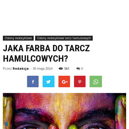
Osłony motocyklowe
Osłony motocyklowe tarcz hamulcowych
JAKA FARBA DO TARCZ
HAMULCOWYCH?
Przez
Redakcja
-
30 maja 2024
561
0