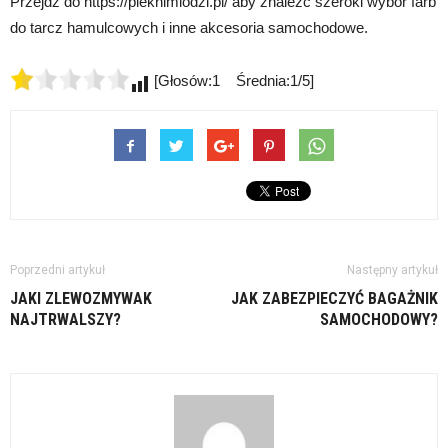
Przejdź do https://pieknimlodzi.pl/ aby znaleźć szeroki wybór farb
do tarcz hamulcowych i inne akcesoria samochodowe.
[Głosów:1 Średnia:1/5]
Poprzedni artykuł
Następny artykuł
JAKI ZLEWOZMYWAK
JAK ZABEZPIECZYĆ BAGAŻNIK
NAJTRWALSZY?
SAMOCHODOWY?