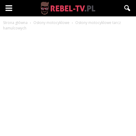
Rebel-
Strona główna
Osłony motocyklowe
Osłony motocyklowe tarcz
TV.pl
hamulcowych