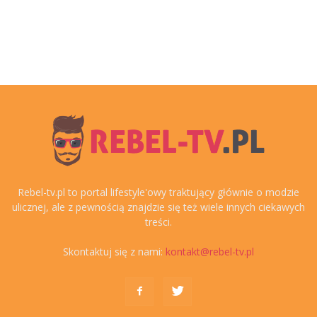
Rebel-tv.pl to portal lifestyle'owy traktujący głównie o modzie
ulicznej, ale z pewnością znajdzie się też wiele innych ciekawych
treści.
Skontaktuj się z nami:
kontakt@rebel-tv.pl