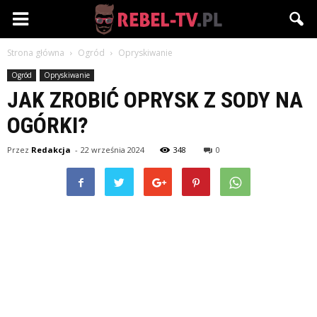
Rebel-
Strona główna
Ogród
Opryskiwanie
TV.pl
Ogród
Opryskiwanie
JAK ZROBIĆ OPRYSK Z SODY NA
OGÓRKI?
Przez
Redakcja
-
22 września 2024
348
0