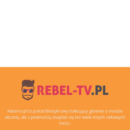
Rebel-tv.pl to portal lifestyle'owy traktujący głównie o modzie
ulicznej, ale z pewnością znajdzie się też wiele innych ciekawych
treści.