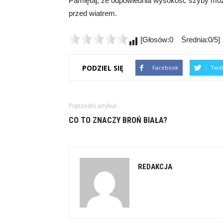
Pamiętaj, że odpowiednia wysokość szyby moż
przed wiatrem.
[Głosów:0 Średnia:0/5]
PODZIEL SIĘ
Facebook
Twit
Poprzedni artykuł
CO TO ZNACZY BROŃ BIAŁA?
REDAKCJA