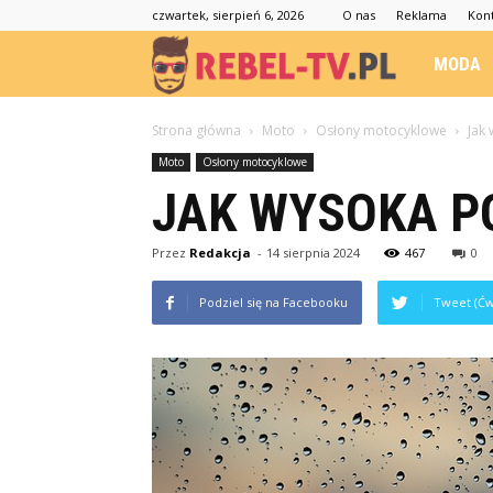
czwartek, sierpień 6, 2026
O nas
Reklama
Kon
Rebel-
MODA
TV.pl
Strona główna
Moto
Osłony motocyklowe
Jak
Moto
Osłony motocyklowe
JAK WYSOKA P
Przez
Redakcja
-
14 sierpnia 2024
467
0
Podziel się na Facebooku
Tweet (Ćw