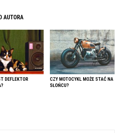
D AUTORA
ST DEFLEKTOR
CZY MOTOCYKL MOŻE STAĆ NA
A?
SŁOŃCU?