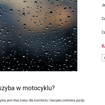
Ja
C
C
K
Ka
szyba w motocyklu?
lu jest kluczowy dla komfortu i bezpieczeństwa jazdy.