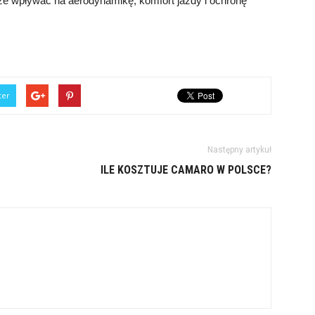
e wpływać na aerodynamikę, komfort jazdy i ochronę
ter
Następny artykuł
ILE KOSZTUJE CAMARO W POLSCE?