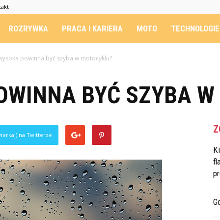
takt
ROZRYWKA
PRACA I KARIERA
MOTO
TECHNOLOGIE
 wysoka powinna być szyba w motocyklu?
OWINNA BYĆ SZYBA W
Z
ierkaj) na Twitterze
K
fl
p
G