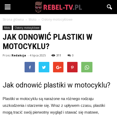
Rebel-
Strona główna
Moto
Osłony motocyklowe
TV.pl
Moto
Osłony motocyklowe
JAK ODNOWIĆ PLASTIKI W
MOTOCYKLU?
Przez
Redakcja
-
4 lipca 2025
311
0
Jak odnowić plastiki w motocyklu?
Plastiki w motocyklu są narażone na różnego rodzaju
uszkodzenia i starzenie się. Wraz z upływem czasu, plastiki
mogą tracić swój pierwotny wygląd i stawać się matowe,