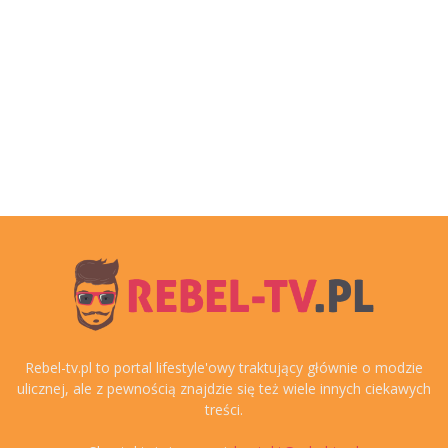
Rebel-tv.pl to portal lifestyle'owy traktujący głównie o modzie
ulicznej, ale z pewnością znajdzie się też wiele innych ciekawych
treści.