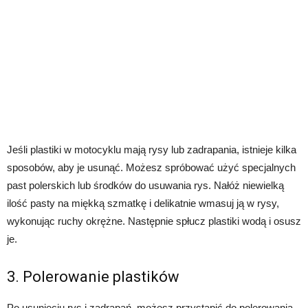
Jeśli plastiki w motocyklu mają rysy lub zadrapania, istnieje kilka
sposobów, aby je usunąć. Możesz spróbować użyć specjalnych
past polerskich lub środków do usuwania rys. Nałóż niewielką
ilość pasty na miękką szmatkę i delikatnie wmasuj ją w rysy,
wykonując ruchy okrężne. Następnie spłucz plastiki wodą i osusz
je.
3. Polerowanie plastików
Po usunięciu rys i zadrapań, możesz przystąpić do polerowania