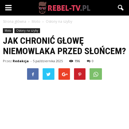
Rebel-
Strona główna
Moto
Osłony na szyby
TV.pl
Moto
Osłony na szyby
JAK CHRONIĆ GŁOWĘ
NIEMOWLAKA PRZED SŁOŃCEM?
Przez
Redakcja
-
5 października 2025
196
0