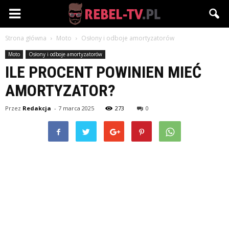
Rebel-
Strona główna
Moto
Osłony i odboje amortyzatorów
TV.pl
Moto
Osłony i odboje amortyzatorów
ILE PROCENT POWINIEN MIEĆ
AMORTYZATOR?
Przez
Redakcja
-
7 marca 2025
273
0