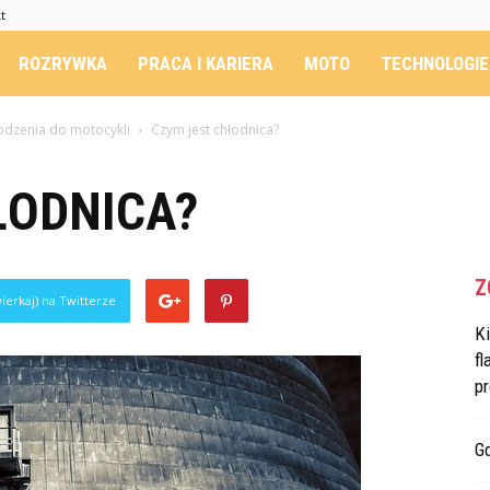
t
ROZRYWKA
PRACA I KARIERA
MOTO
TECHNOLOGIE
odzenia do motocykli
Czym jest chłodnica?
ŁODNICA?
Z
ierkaj) na Twitterze
K
fl
p
G