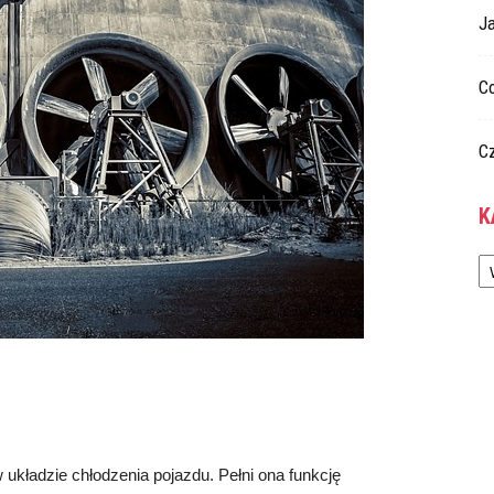
Ja
C
C
K
Ka
kładzie chłodzenia pojazdu. Pełni ona funkcję