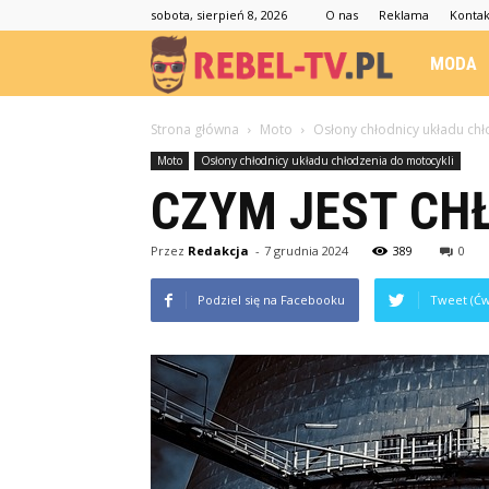
sobota, sierpień 8, 2026
O nas
Reklama
Kontak
Rebel-
MODA
TV.pl
Strona główna
Moto
Osłony chłodnicy układu chł
Moto
Osłony chłodnicy układu chłodzenia do motocykli
CZYM JEST CH
Przez
Redakcja
-
7 grudnia 2024
389
0
Podziel się na Facebooku
Tweet (Ćw