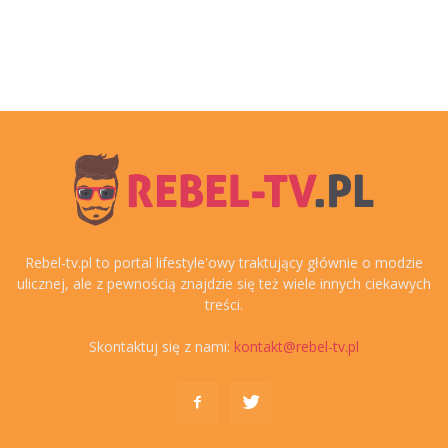
Rebel-tv.pl to portal lifestyle'owy traktujący głównie o modzie
ulicznej, ale z pewnością znajdzie się też wiele innych ciekawych
treści.
Skontaktuj się z nami:
kontakt@rebel-tv.pl