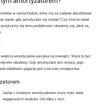
lanym amortyzatorem?
lementów w samochodzie, który ma za zadanie absorbować
ię stanie, gdy amortyzator się rozleje? Czy można nadal
przyjrzymy się temu problemowi i dowiemy się, jakie są
m.
?
 z wnętrza amortyzatora wycieka na zewnątrz. Może to być
ięciem obudowy. Gdy amortyzator jest rozlany, jego
ia stabilności pojazdu jest znacznie zmniejszona.
yzatorem
Jazda z rozlanym amortyzatorem może mieć wiele
negatywnych skutków. Oto kilka z nich: