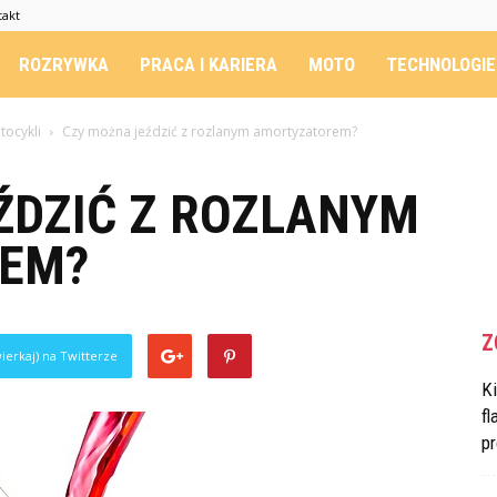
takt
ROZRYWKA
PRACA I KARIERA
MOTO
TECHNOLOGIE
ocykli
Czy można jeździć z rozlanym amortyzatorem?
ŹDZIĆ Z ROZLANYM
EM?
Z
ierkaj) na Twitterze
K
fl
p