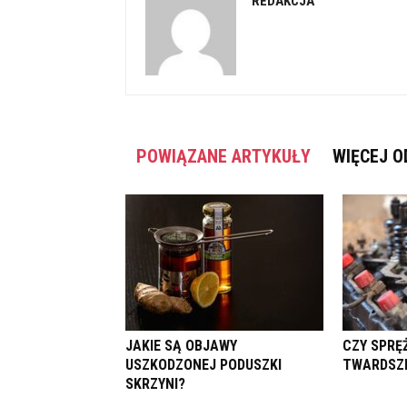
REDAKCJA
POWIĄZANE ARTYKUŁY
WIĘCEJ O
JAKIE SĄ OBJAWY
CZY SPRĘ
USZKODZONEJ PODUSZKI
TWARDSZ
SKRZYNI?