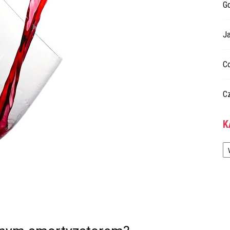
G
Ja
C
C
K
Ka