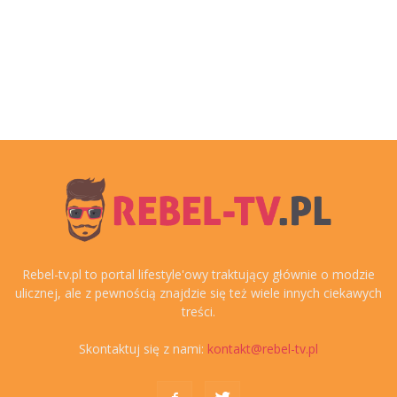
Rebel-tv.pl to portal lifestyle'owy traktujący głównie o modzie
ulicznej, ale z pewnością znajdzie się też wiele innych ciekawych
treści.
Skontaktuj się z nami:
kontakt@rebel-tv.pl