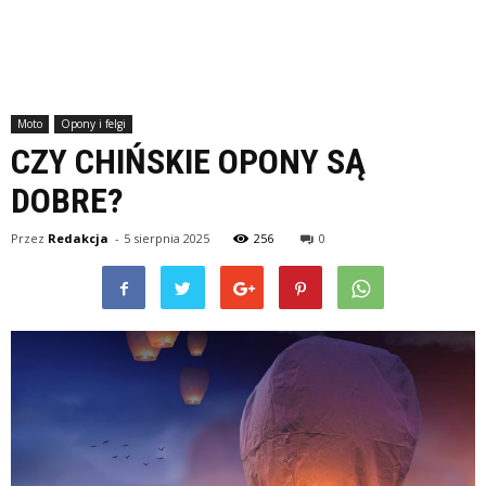
Moto
Opony i felgi
CZY CHIŃSKIE OPONY SĄ
DOBRE?
Przez
Redakcja
-
5 sierpnia 2025
256
0