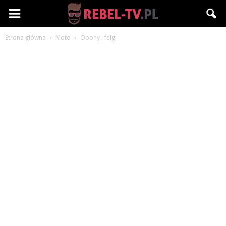
Rebel-
Strona główna
Moto
Opony i felgi
TV.pl