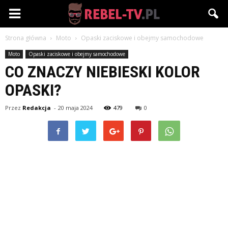
Rebel-
Strona główna
Moto
Opaski zaciskowe i obejmy samochodowe
TV.pl
Moto
Opaski zaciskowe i obejmy samochodowe
CO ZNACZY NIEBIESKI KOLOR
OPASKI?
Przez
Redakcja
-
20 maja 2024
479
0