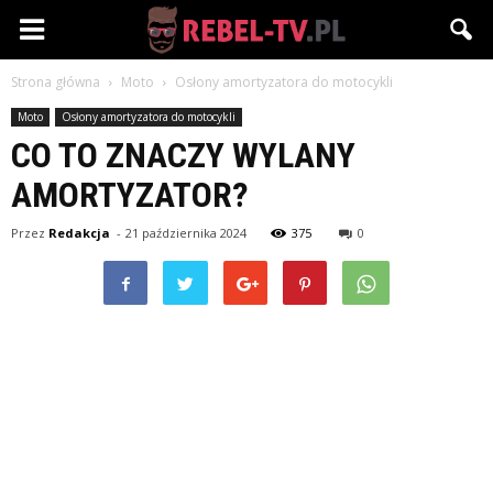
Rebel-
Strona główna
Moto
Osłony amortyzatora do motocykli
TV.pl
Moto
Osłony amortyzatora do motocykli
CO TO ZNACZY WYLANY
AMORTYZATOR?
Przez
Redakcja
-
21 października 2024
375
0