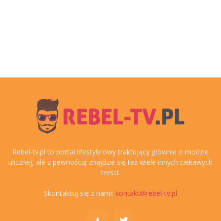
Rebel-tv.pl to portal lifestyle'owy traktujący głównie o modzie
ulicznej, ale z pewnością znajdzie się też wiele innych ciekawych
treści.
Skontaktuj się z nami:
kontakt@rebel-tv.pl