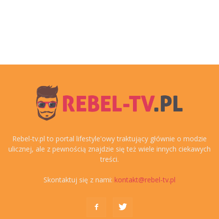
Rebel-tv.pl to portal lifestyle'owy traktujący głównie o modzie
ulicznej, ale z pewnością znajdzie się też wiele innych ciekawych
treści.
Skontaktuj się z nami:
kontakt@rebel-tv.pl