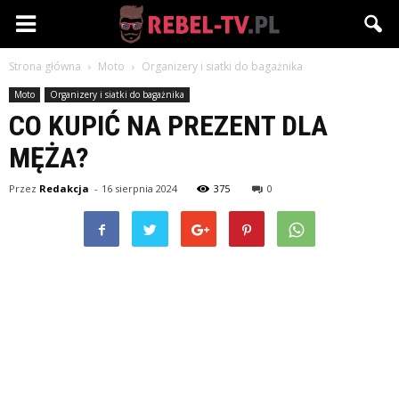
Rebel-
Strona główna
Moto
Organizery i siatki do bagażnika
TV.pl
Moto
Organizery i siatki do bagażnika
CO KUPIĆ NA PREZENT DLA
MĘŻA?
Przez
Redakcja
-
16 sierpnia 2024
375
0