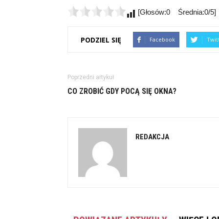
[Głosów:0 Średnia:0/5]
PODZIEL SIĘ
Facebook
Twit
Poprzedni artykuł
CO ZROBIĆ GDY POCĄ SIĘ OKNA?
REDAKCJA