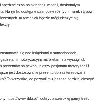
ubi spędzać czas na składaniu modeli, doskonałym
ia. Na rynku dostępne są modele różnych marek i typów
łczesnych. Automaniak będzie mógł cieszyć się
lekcję.
o zastanowić się nad książkami o samochodach,
dżetami motoryzacyjnymi, biletami na wyścigi lub
 prezentów na pewno ucieszy pasjonata motoryzacji i
ejsze jest dostosowanie prezentu do zainteresowań i
ka? To wszystko, co pozwoli mu jeszcze bardziej cieszyć
https://www.liblu.pl/ i odkrycia szerokiej gamy treści