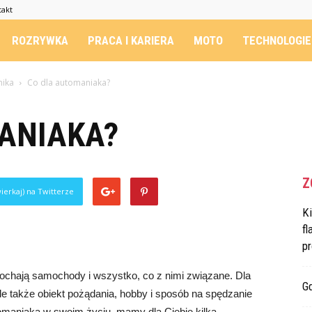
takt
ROZRYWKA
PRACA I KARIERA
MOTO
TECHNOLOGIE
nika
Co dla automaniaka?
ANIAKA?
Z
ierkaj) na Twitterze
K
fl
p
kochają samochody i wszystko, co z nimi związane. Dla
G
ale także obiekt pożądania, hobby i sposób na spędzanie
tomaniaka w swoim życiu, mamy dla Ciebie kilka