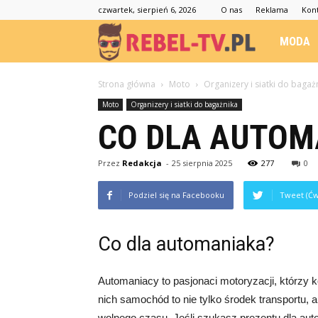
czwartek, sierpień 6, 2026
O nas
Reklama
Kon
Rebel-
MODA
TV.pl
Strona główna
Moto
Organizery i siatki do bagaż
Moto
Organizery i siatki do bagażnika
CO DLA AUTOM
Przez
Redakcja
-
25 sierpnia 2025
277
0
Podziel się na Facebooku
Tweet (Ćw
Co dla automaniaka?
Automaniacy to pasjonaci motoryzacji, którzy 
nich samochód to nie tylko środek transportu, 
wolnego czasu. Jeśli szukasz prezentu dla au