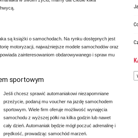
Ja
chwycą.
C
aka są książki o samochodach. Na rynku dostępnych jest
C
 historię motoryzacji, najważniejsze modele samochodów oraz
 odpowiada zainteresowaniom obdarowywanego i spraw mu
K
Ka
dem sportowym
Jeśli chcesz sprawić automaniakowi niezapomniane
przeżycie, podaruj mu voucher na jazdę samochodem
sportowym. Wiele firm oferuje możliwość wynajęcia
samochodu z wyższej półki na kilka godzin lub nawet
cały dzień. Automaniak będzie mógł poczuć adrenalinę i
prędkość, prowadząc samochód marzeń.