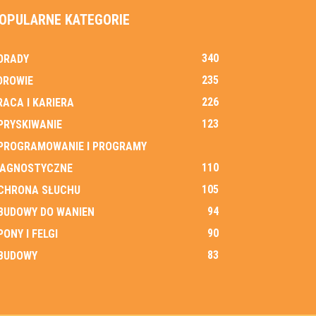
OPULARNE KATEGORIE
340
ORADY
235
DROWIE
226
RACA I KARIERA
123
PRYSKIWANIE
PROGRAMOWANIE I PROGRAMY
110
IAGNOSTYCZNE
105
CHRONA SŁUCHU
94
BUDOWY DO WANIEN
90
PONY I FELGI
83
BUDOWY