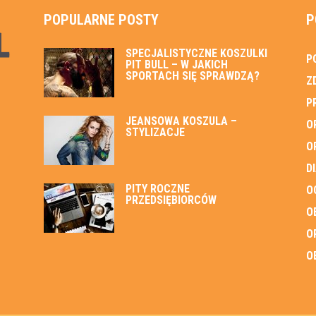
POPULARNE POSTY
P
SPECJALISTYCZNE KOSZULKI
P
PIT BULL – W JAKICH
SPORTACH SIĘ SPRAWDZĄ?
Z
P
JEANSOWA KOSZULA –
O
STYLIZACJE
O
D
PITY ROCZNE
O
PRZEDSIĘBIORCÓW
O
O
O