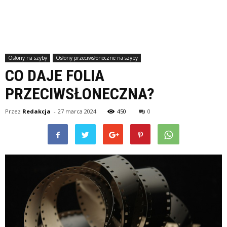
Osłony na szyby
Osłony przeciwsłoneczne na szyby
CO DAJE FOLIA
PRZECIWSŁONECZNA?
Przez
Redakcja
-
27 marca 2024
450
0