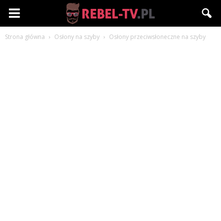
Rebel-
Strona główna
Osłony na szyby
Osłony przeciwsłoneczne na szyby
TV.pl